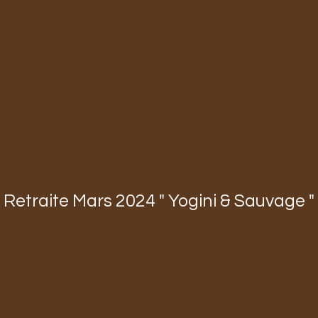
Retraite Mars 2024 " Yogini & Sauvage "